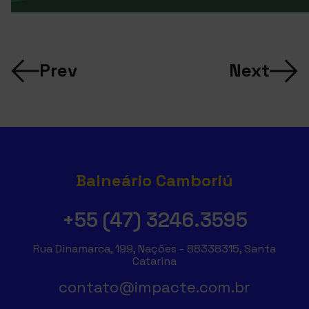
Prev
Next
Balneário Camboriú
+55 (47) 3246.3595
Rua Dinamarca, 199, Nações - 88338315, Santa
Catarina
contato@impacte.com.br