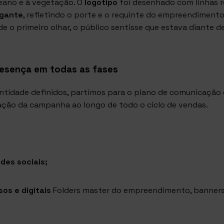
eano e à vegetação. O
logotipo
foi desenhado com linhas r
egante
, refletindo o porte e o requinte do empreendimento
e o primeiro olhar, o público sentisse que estava diante d
resença em todas as fases
entidade definidos, partimos para o plano de comunicação
ção da campanha ao longo de todo o ciclo de vendas.
des sociais;
os e digitais
Folders master do empreendimento, banners