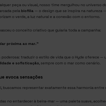
lquer peça ou visual, nosso time mergulhou no universo d
arcada pela
biofilia
— o design que se inspira na natureza 
orizam o verde, a luz natural e a conexão com o entorno.
nasceu o conceito criativo que guiaria toda a campanha:
lar próxima ao mar."
s poderosa: traduzir o estilo de vida que o Hyde oferece — 
lidade e sofisticação
, sempre com o mar como cenário.
que evoca sensações
al, buscamos representar exatamente essa harmonia entre 
das no entardecer à beira-mar — uma paleta suave, acolhe