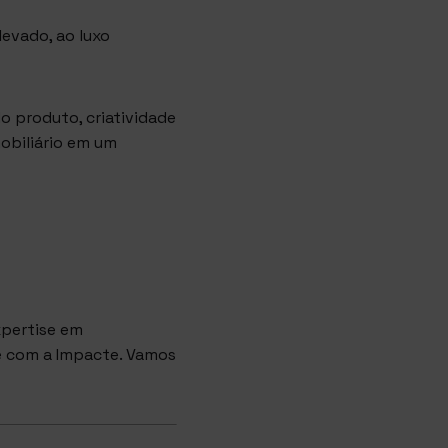
levado, ao luxo
 produto, criatividade
obiliário em um
xpertise em
le com a
Impacte
. Vamos