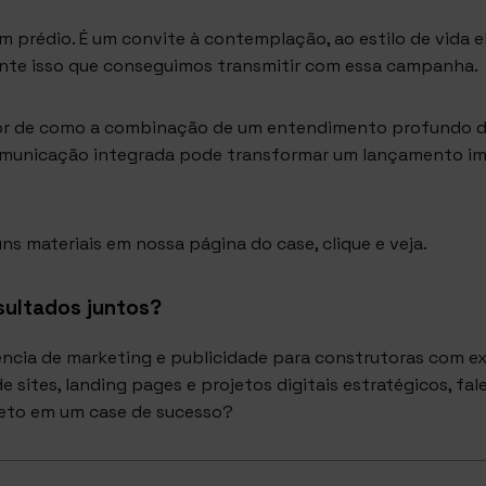
m prédio. É um convite à contemplação, ao estilo de vida e
mente isso que conseguimos transmitir com essa campanha.
or de como a combinação de um entendimento profundo do
omunicação integrada pode transformar um lançamento im
uns materiais em nossa página do case,
clique e veja.
sultados juntos?
ncia de marketing e publicidade para construtoras com e
 sites, landing pages e projetos digitais estratégicos, fa
jeto em um case de sucesso?