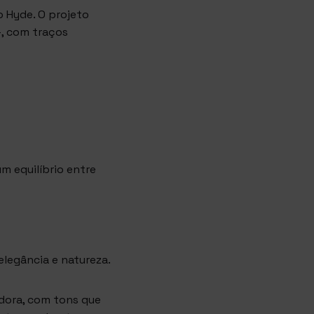
o Hyde. O projeto
—, com traços
um equilíbrio entre
elegância e natureza.
dora, com tons que