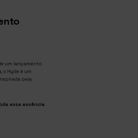
ento
 de um lançamento
ú
, o Hyde é um
nspirada pela
toda essa essência