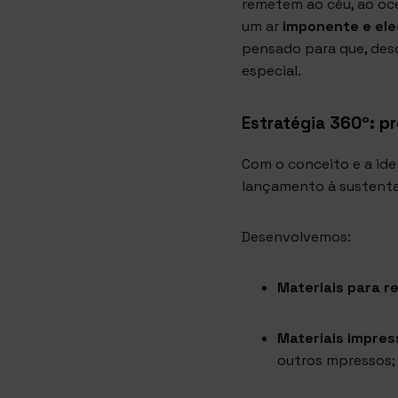
remetem ao céu, ao oc
um ar
imponente e el
pensado para que, desd
especial.
Estratégia 360º: p
Com o conceito e a id
lançamento à sustenta
Desenvolvemos:
Materiais para re
Materiais impress
outros mpressos;