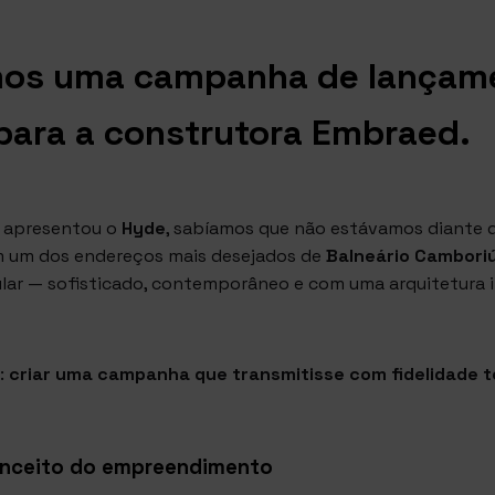
mos uma campanha de lançam
 para a construtora Embraed.
 apresentou o
Hyde
, sabíamos que não estávamos diante
em um dos endereços mais desejados de
Balneário Cambori
ar — sofisticado, contemporâneo e com uma arquitetura i
o:
criar uma campanha que transmitisse com fidelidade 
nceito do empreendimento